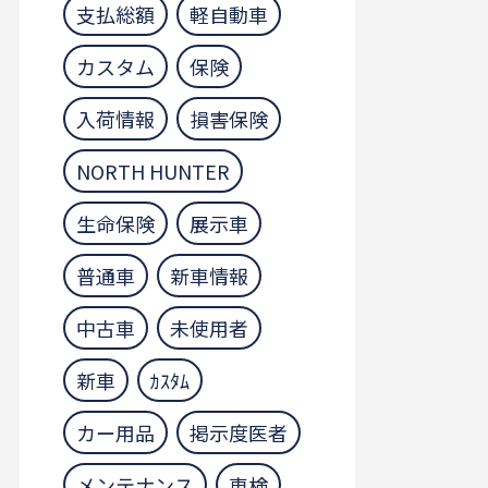
支払総額
軽自動車
カスタム
保険
入荷情報
損害保険
NORTH HUNTER
生命保険
展示車
普通車
新車情報
中古車
未使用者
新車
ｶｽﾀﾑ
カー用品
掲示度医者
メンテナンス
車検