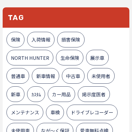
TAG
保険
入荷情報
損害保険
NORTH HUNTER
生命保険
展示車
普通車
新車情報
中古車
未使用者
新車
ｶｽﾀﾑ
カー用品
掲示度医者
メンテナンス
車検
ドライブレコーダー
未使用車
なが～く保証
愛車無料点検