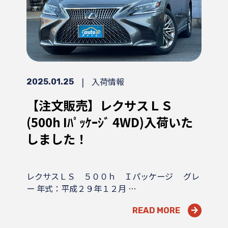
|
入荷情報
2025.01.25
【注文販売】レクサスＬＳ
(500h Iﾊﾟｯｹｰｼﾞ 4WD)入荷いた
しました！
レクサスＬＳ ５００ｈ Ｉパッケージ グレ
ー 年式：平成２９年１２月 …
READ MORE