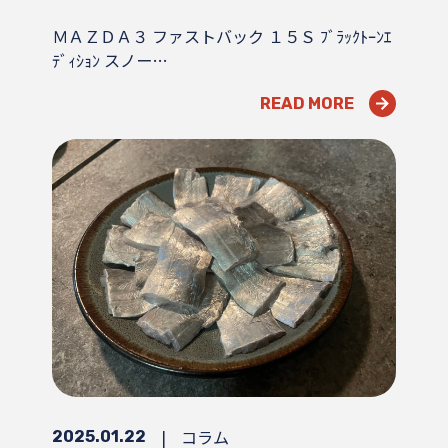
ＭＡＺＤＡ３ ファストバック １５Ｓ ﾌﾞﾗｯｸﾄｰﾝｴ
ﾃﾞｨｼｮﾝ スノー…
READ MORE
|
コラム
2025.01.22