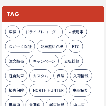
TAG
車検
ドライブレコーダー
未使用車
なが～く保証
愛車無料点検
ETC
注文販売
キャンペーン
支払総額
軽自動車
カスタム
保険
入荷情報
損害保険
NORTH HUNTER
生命保険
展示車
普通車
新車情報
中古車