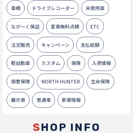
車検
ドライブレコーダー
未使用車
なが～く保証
愛車無料点検
ETC
注文販売
キャンペーン
支払総額
軽自動車
カスタム
保険
入荷情報
損害保険
NORTH HUNTER
生命保険
展示車
普通車
新車情報
S
HOP INFO