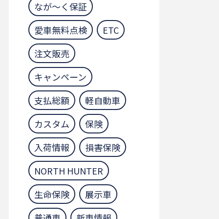
なが～く保証
愛車無料点検
ETC
注文販売
キャンペーン
支払総額
軽自動車
カスタム
保険
入荷情報
損害保険
NORTH HUNTER
生命保険
展示車
普通車
新車情報