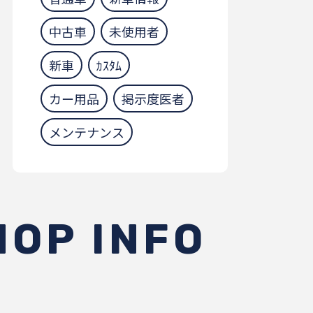
中古車
未使用者
新車
ｶｽﾀﾑ
カー用品
掲示度医者
メンテナンス
HOP INFO