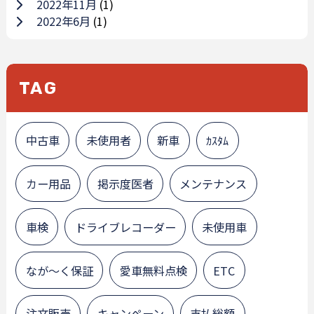
2022年11月
(1)
2022年6月
(1)
TAG
中古車
未使用者
新車
ｶｽﾀﾑ
カー用品
掲示度医者
メンテナンス
車検
ドライブレコーダー
未使用車
なが～く保証
愛車無料点検
ETC
注文販売
キャンペーン
支払総額