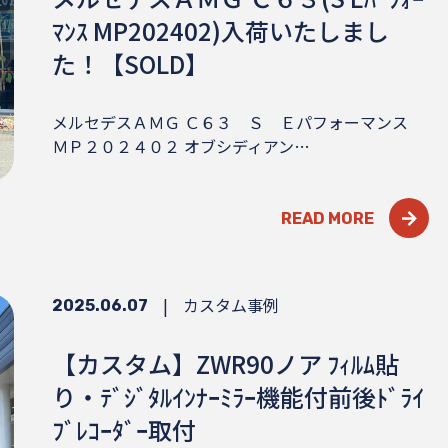
ﾏﾝｽ MP202402)入荷いたしまし
た！【SOLD】
メルセデスＡＭＧ Ｃ６３ Ｓ Ｅパフォーマンス
ＭＰ２０２４０２ オブシディアン…
READ MORE
|
カスタム事例
2025.06.07
【カスタム】ZWR90ノア ﾌｨﾙﾑ貼
り・ﾃﾞｼﾞﾀﾙｲﾝﾅｰﾐﾗｰ機能付前後ﾄﾞﾗｲ
ﾌﾞﾚｺｰﾀﾞｰ取付