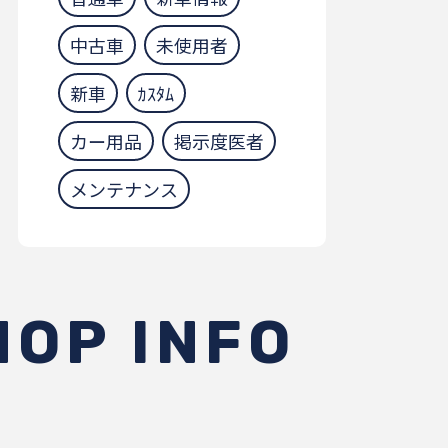
中古車
未使用者
新車
ｶｽﾀﾑ
カー用品
掲示度医者
メンテナンス
HOP INFO