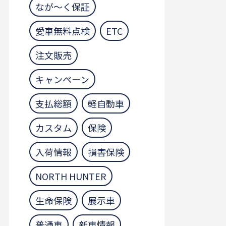
なが～く保証
愛車無料点検
ETC
注文販売
キャンペーン
支払総額
軽自動車
カスタム
保険
入荷情報
損害保険
NORTH HUNTER
生命保険
展示車
普通車
新車情報