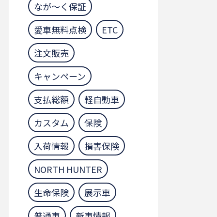
なが～く保証
愛車無料点検
ETC
注文販売
キャンペーン
支払総額
軽自動車
カスタム
保険
入荷情報
損害保険
NORTH HUNTER
生命保険
展示車
普通車
新車情報