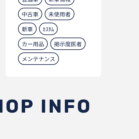
中古車
未使用者
新車
ｶｽﾀﾑ
カー用品
掲示度医者
メンテナンス
HOP INFO