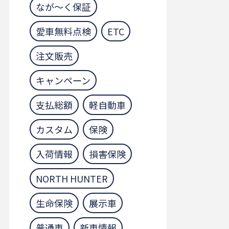
なが～く保証
愛車無料点検
ETC
注文販売
キャンペーン
支払総額
軽自動車
カスタム
保険
入荷情報
損害保険
NORTH HUNTER
生命保険
展示車
普通車
新車情報