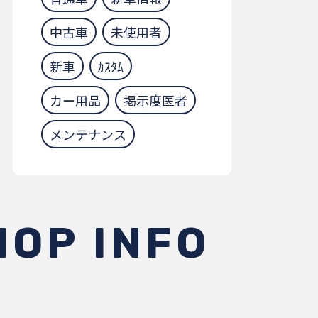
中古車
未使用者
新車
ｶｽﾀﾑ
カー用品
掲示度医者
メンテナンス
HOP INFO