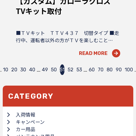
【カスタム】カローラクロス
TVキット取付
■ＴＶキット ＴＴＶ４３７ 切替タイプ ■走
行中、運転者以外の方がＴＶを楽しむこと…
READ MORE
..
...
...
.
10
20
30
40
49
50
51
52
53
60
70
80
90
100
CATEGORY
入荷情報
キャンペーン
カー用品