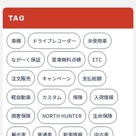
TAG
車検
ドライブレコーダー
未使用車
なが～く保証
愛車無料点検
ETC
注文販売
キャンペーン
支払総額
軽自動車
カスタム
保険
入荷情報
損害保険
NORTH HUNTER
生命保険
展示車
普通車
新車情報
中古車