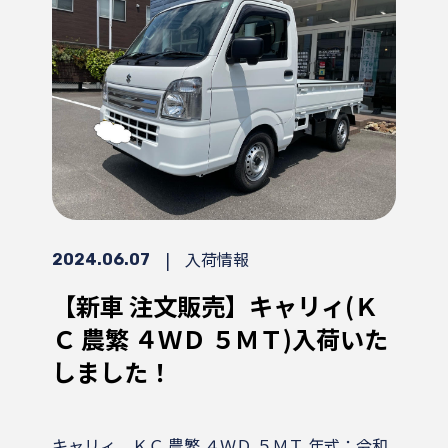
|
入荷情報
2024.06.07
【新車 注文販売】キャリィ(Ｋ
Ｃ 農繁 ４ＷＤ ５ＭＴ)入荷いた
しました！
キャリィ ＫＣ 農繁 ４ＷＤ ５ＭＴ 年式：令和