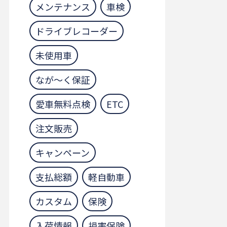
メンテナンス
車検
ドライブレコーダー
未使用車
なが～く保証
愛車無料点検
ETC
注文販売
キャンペーン
支払総額
軽自動車
カスタム
保険
入荷情報
損害保険