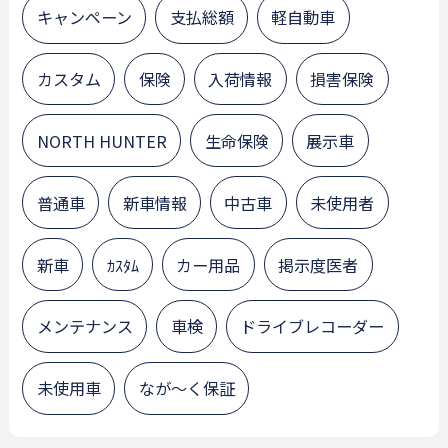
キャンペーン
支払総額
軽自動車
カスタム
保険
入荷情報
損害保険
NORTH HUNTER
生命保険
展示車
普通車
新車情報
中古車
未使用者
新車
ｶｽﾀﾑ
カー用品
掲示度医者
メンテナンス
車検
ドライブレコーダー
未使用車
なが～く保証