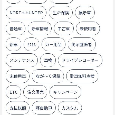
NORTH HUNTER
生命保険
展示車
普通車
新車情報
中古車
未使用者
新車
ｶｽﾀﾑ
カー用品
掲示度医者
メンテナンス
車検
ドライブレコーダー
未使用車
なが～く保証
愛車無料点検
ETC
注文販売
キャンペーン
支払総額
軽自動車
カスタム