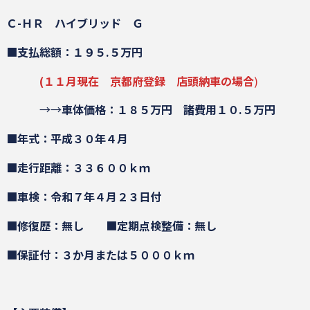
Ｃ-ＨＲ ハイブリッド Ｇ
■
支払総額：１９５.５万円
(１１月現在 京都府登録 店頭納車の場合
)
→→
車体価格：１８５万円
諸費用１０.５万円
■年式：平成３０年４月
■走行距離：３３６００ｋｍ
■車検：令和７年４月２３日付
■修復歴：無し
■
定期点検整備：無し
■保証付：３か月または５０００ｋｍ