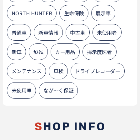
NORTH HUNTER
生命保険
展示車
普通車
新車情報
中古車
未使用者
新車
ｶｽﾀﾑ
カー用品
掲示度医者
メンテナンス
車検
ドライブレコーダー
未使用車
なが～く保証
S
HOP INFO