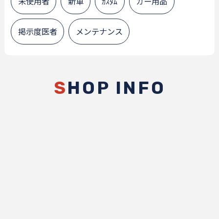
未使用者
新車
ｶｽﾀﾑ
カー用品
掲示度医者
メンテナンス
S
HOP INFO