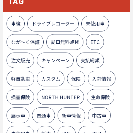
TAG
車検
ドライブレコーダー
未使用車
なが～く保証
愛車無料点検
ETC
注文販売
キャンペーン
支払総額
軽自動車
カスタム
保険
入荷情報
損害保険
NORTH HUNTER
生命保険
展示車
普通車
新車情報
中古車