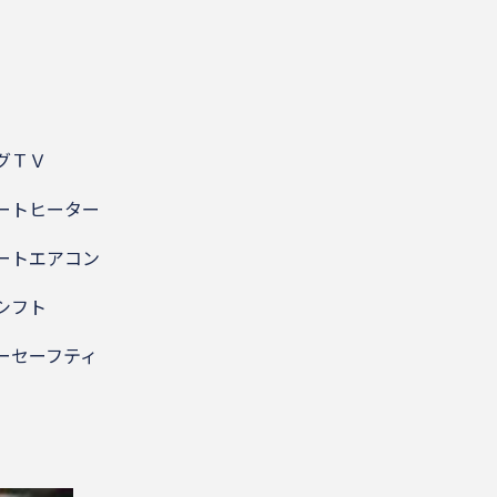
グＴＶ
ートヒーター
ートエアコン
シフト
セーフティ