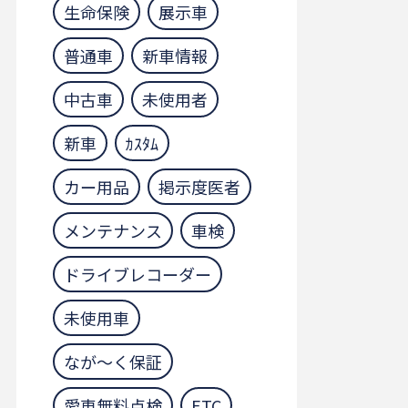
生命保険
展示車
普通車
新車情報
中古車
未使用者
新車
ｶｽﾀﾑ
カー用品
掲示度医者
メンテナンス
車検
ドライブレコーダー
未使用車
なが～く保証
愛車無料点検
ETC