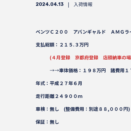
|
入荷情報
2024.04.13
ベンツＣ２００ アバンギャルド ＡＭＧラ
支払総額：２１５.３万円
(４月登録 京都府登録 店頭納車の
→→
車体価格：１９８万円
諸費用１
年式：平成２７年６月
走行距離２４９００ｍ
車検：無し
(整備費用：別途８８,０００円)
保証：無し