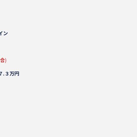
イン
場合
)
７.３万円