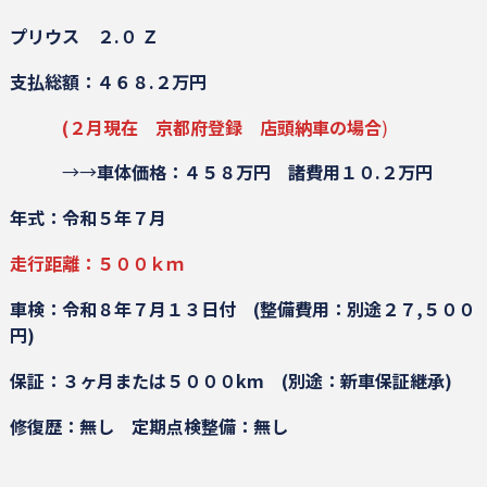
プリウス ２.０ Ｚ
支払総額：４６８.２万円
(２月現在 京都府登録 店頭納車の場合
)
→→
車体価格：４５８万円
諸費用１０.２万円
年式：令和５年７月
走行距離：５００ｋｍ
車検：令和８年７月１３日付
(整備費用：別途２７,５００
円)
保証：３ヶ月または５０００km
(別途：新車保証継承)
修復歴：無し
定期点検整備：無し