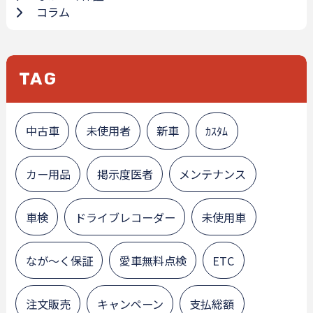
コラム
TAG
中古車
未使用者
新車
ｶｽﾀﾑ
カー用品
掲示度医者
メンテナンス
車検
ドライブレコーダー
未使用車
なが～く保証
愛車無料点検
ETC
注文販売
キャンペーン
支払総額