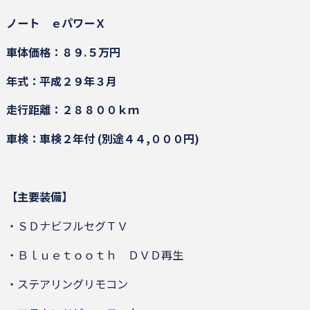
ノート ｅパワーＸ
車体価格：８９.５万円
年式：平成２９年３月
走行距離：２８８００ｋｍ
車検：車検２年付 (別途４４,０００円)
【主要装備】
・ＳＤナビフルセグＴＶ
・Ｂｌｕｅｔｏｏｔｈ ＤＶＤ再生
・ステアリングリモコン