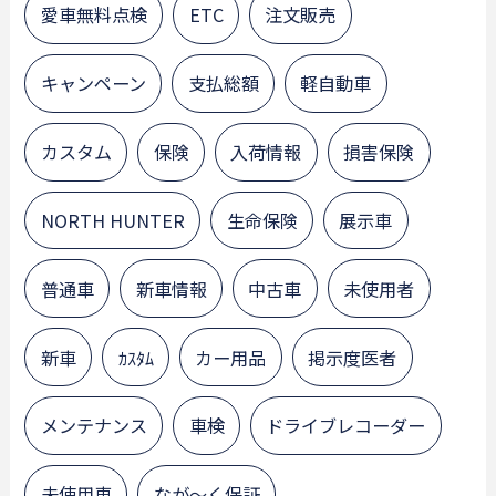
愛車無料点検
ETC
注文販売
キャンペーン
支払総額
軽自動車
カスタム
保険
入荷情報
損害保険
NORTH HUNTER
生命保険
展示車
普通車
新車情報
中古車
未使用者
新車
ｶｽﾀﾑ
カー用品
掲示度医者
メンテナンス
車検
ドライブレコーダー
未使用車
なが～く保証