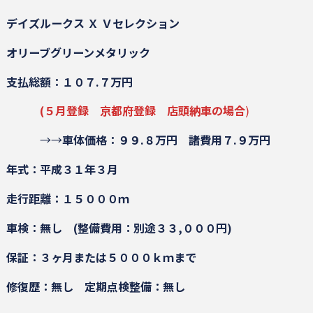
デイズルークス Ｘ Ｖセレクション
オリーブグリーンメタリック
支払総額：１０７.７万円
(５月登録 京都府登録 店頭納車の場合
)
→→
車体価格：９９.８万円
諸費用７.９万円
年式：平成３１年３月
走行距離：１５０００ｍ
車検：無し
(整備費用：別途３３,０００円)
保証：３ヶ月または５０００ｋｍまで
修復歴：無し
定期点検整備：無し