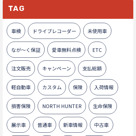
TAG
車検
ドライブレコーダー
未使用車
なが～く保証
愛車無料点検
ETC
注文販売
キャンペーン
支払総額
軽自動車
カスタム
保険
入荷情報
損害保険
NORTH HUNTER
生命保険
展示車
普通車
新車情報
中古車