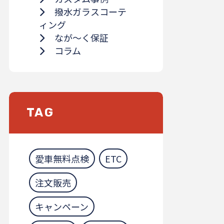
撥水ガラスコーテ
ィング
なが～く保証
コラム
TAG
愛車無料点検
ETC
注文販売
キャンペーン