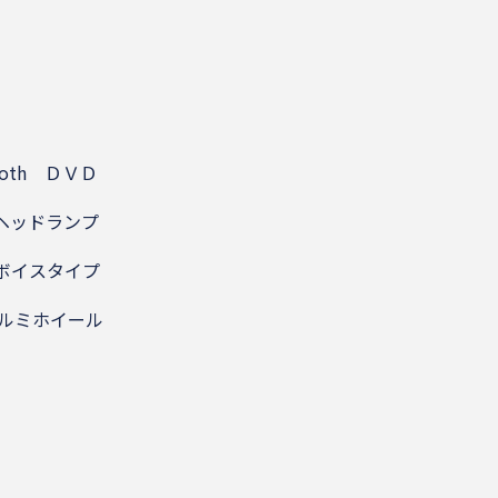
th ＤＶＤ
ッドランプ
イスタイプ
ルミホイール