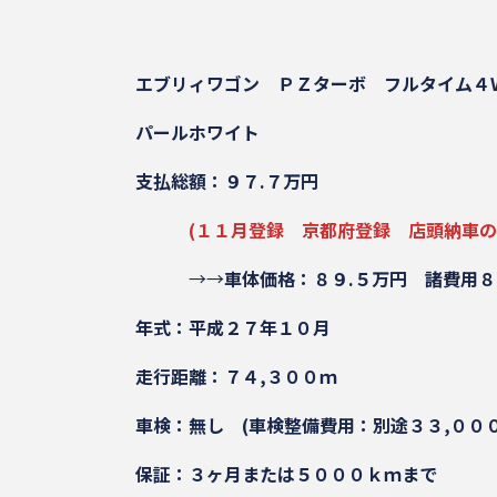
エブリィワゴン ＰＺターボ
フルタイム４
パールホワイト
支払総額：９７.７万円
(１１月登録 京都府登録 店頭納車
→→
車体価格：８９.５万円
諸費用８
年式：平成２７年１０月
走行距離：７４,３００ｍ
車検：無し (車検整備費用：別途３３,０００
保証：３ヶ月または５０００ｋｍまで