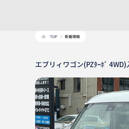
TOP
新着情報
エブリィワゴン(PZﾀｰﾎﾞ 4