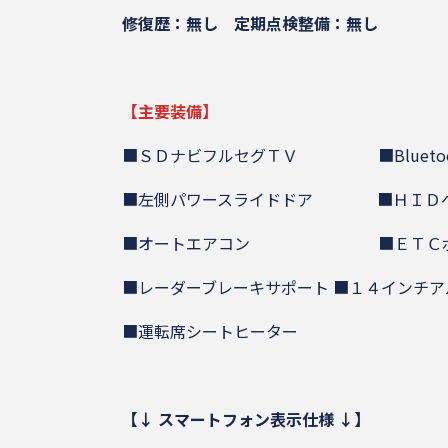
修復歴：無し
定期点検整備：無し
【主要装備】
■ＳＤナビフルセグＴＶ ■Bluetoo
■左側パワースライドドア ■ＨＩＤヘ
■オートエアコン ■ＥＴＣボ
■レーダーブレーキサポート ■１４インチア
■運転席シートヒーター
【↓ スマートフォン表示仕様 ↓】