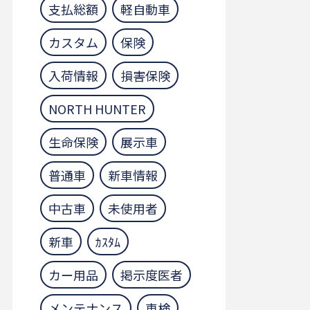
支払総額
軽自動車
カスタム
保険
入荷情報
損害保険
NORTH HUNTER
生命保険
展示車
普通車
新車情報
中古車
未使用者
新車
ｶｽﾀﾑ
カー用品
掲示度医者
メンテナンス
車検