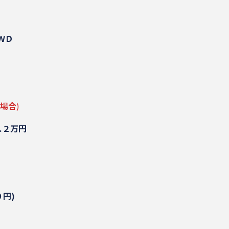
ＷＤ
の場合
)
.２万円
円)