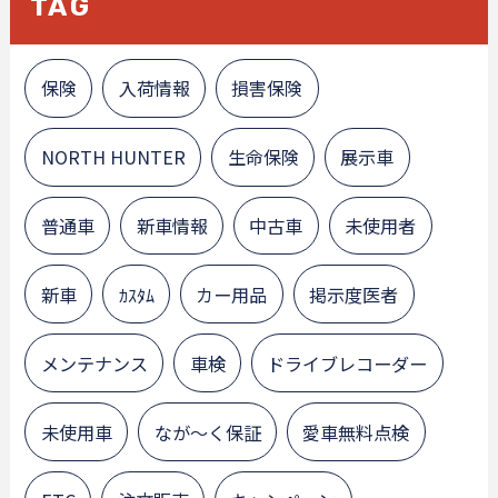
TAG
保険
入荷情報
損害保険
NORTH HUNTER
生命保険
展示車
普通車
新車情報
中古車
未使用者
新車
ｶｽﾀﾑ
カー用品
掲示度医者
メンテナンス
車検
ドライブレコーダー
未使用車
なが～く保証
愛車無料点検