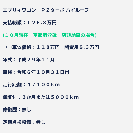
エブリィワゴン ＰＺターボ ハイルーフ
支払総額：１２６.３万円
(１０月現在 京都府登録 店頭納車の場合
)
→→
車体価格：１１８万円
諸費用８.３万円
年式：平成２９年１１月
車検：令和６年１０月３１日付
走行距離：４７１００ｋｍ
保証付：３か月または５０００ｋｍ
修復歴：無し
定期点検整備：無し