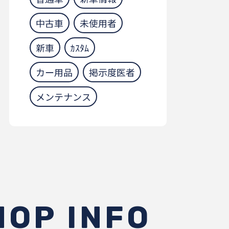
中古車
未使用者
新車
ｶｽﾀﾑ
カー用品
掲示度医者
メンテナンス
HOP INFO