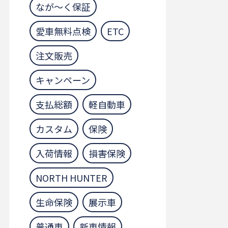
なが～く保証
愛車無料点検
ETC
注文販売
キャンペーン
支払総額
軽自動車
カスタム
保険
入荷情報
損害保険
NORTH HUNTER
生命保険
展示車
普通車
新車情報