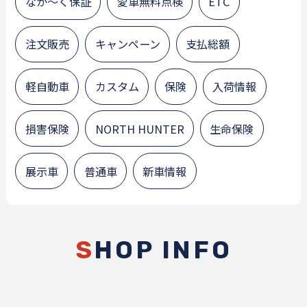
なが～く保証
愛車無料点検
ETC
注文販売
キャンペーン
支払総額
軽自動車
カスタム
保険
入荷情報
損害保険
NORTH HUNTER
生命保険
展示車
普通車
新車情報
S
HOP INFO