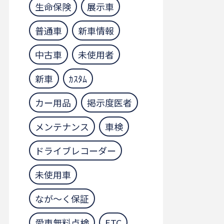
生命保険
展示車
普通車
新車情報
中古車
未使用者
新車
ｶｽﾀﾑ
カー用品
掲示度医者
メンテナンス
車検
ドライブレコーダー
未使用車
なが～く保証
愛車無料点検
ETC