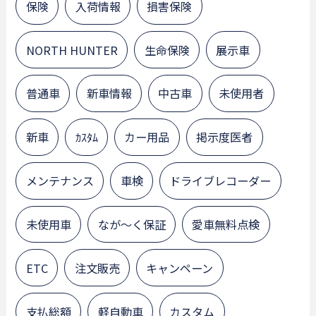
保険
入荷情報
損害保険
NORTH HUNTER
生命保険
展示車
普通車
新車情報
中古車
未使用者
新車
ｶｽﾀﾑ
カー用品
掲示度医者
メンテナンス
車検
ドライブレコーダー
未使用車
なが～く保証
愛車無料点検
ETC
注文販売
キャンペーン
支払総額
軽自動車
カスタム