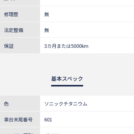
修理歴
無
法定整備
無
保証
3カ月または5000km
基本スペック
色
ソニックチタニウム
車台末尾番号
601