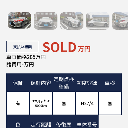
SOLD
支払い総額
万円
車両価格285万円
諸費用-万円
定期点検
保証
保証内容
初度登録
車検
整備
3カ月または
有
無
H27/4
無
5000km
色
走行距離
修復歴
車体番号