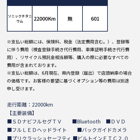
ソニックチタニ
22000Km
無
601
ウム
※支払い総額には、保険料、税金（法定費用含む。）、登録等
に伴う費用（検査登録手続き代行費用、車庫証明手続き代行費
用）、リサイクル預託金相当額等、購入の際に必要なすべての
費用が含まれております。
※支払い総額は、6月現在、県内登録（届出）で店頭納車の場合
の価格です。お客様の要望に基づくオプション等の費用は別途
申し受けます。
走行距離：22000km
【主要装備】
■ＳＤナビフルセグＴＶ ■Bluetooth ■ＤＶＤ
■フルＬＥＤヘッドライト ■バックガイドカメラ
■プリクラッシュセーフティ ■ビルトインＥＴＣ２.０