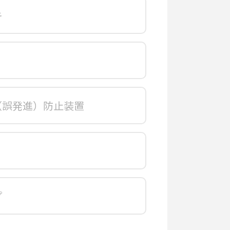
キ
ト
（誤発進）防止装置
プ