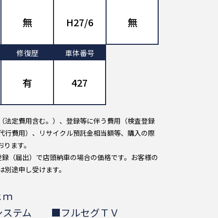
無
H27/6
無
修復歴
車体番号
有
427
（法定費用含む。）、登録等に伴う費用（検査登録
代行費用）、リサイクル預託金相当額等、購入の際
おります。
登録（届出）で店頭納車の場合の価格です。お客様の
は別途申し受けます。
ｋｍ
システム ■フルセグＴＶ