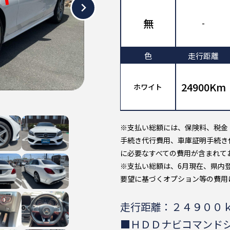
無
-
色
走行距離
24900Km
ホワイト
※支払い総額には、保険料、税金
手続き代行費用、車庫証明手続き
に必要なすべての費用が含まれて
※支払い総額は、6月現在、県内
要望に基づくオプション等の費用
走行距離：２４９００
■ＨＤＤナビコマンド