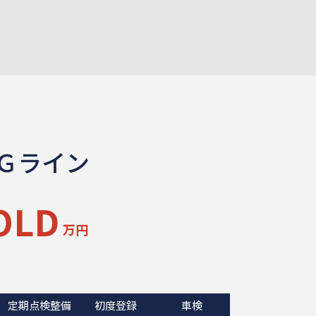
Ｇライン
OLD
万円
定期点検整備
初度登録
車検