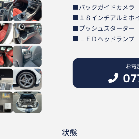
■バックガイドカメラ
■１８インチアルミホ
■プッシュスター
■ＬＥＤヘッドラン
お電
状態