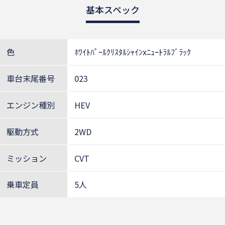
基本スペック
色
ﾎﾜｲﾄﾊﾟｰﾙｸﾘｽﾀﾙｼｬｲﾝxﾆｭｰﾄﾗﾙﾌﾞﾗｯｸ
車台末尾番号
023
エンジン種別
HEV
駆動方式
2WD
ミッション
CVT
乗車定員
5人