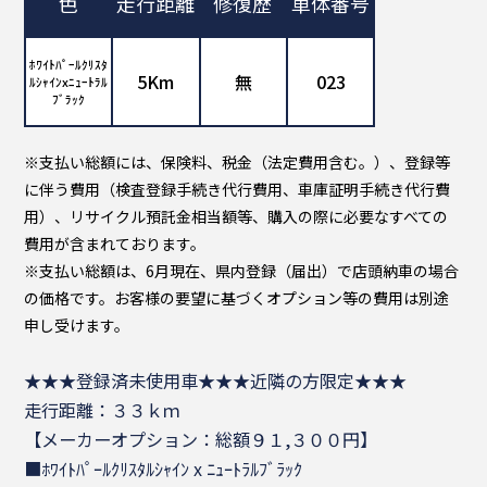
色
走行距離
修復歴
車体番号
ﾎﾜｲﾄﾊﾟｰﾙｸﾘｽﾀ
5Km
無
023
ﾙｼｬｲﾝxﾆｭｰﾄﾗﾙ
ﾌﾞﾗｯｸ
※支払い総額には、保険料、税金（法定費用含む。）、登録等
に伴う費用（検査登録手続き代行費用、車庫証明手続き代行費
用）、リサイクル預託金相当額等、購入の際に必要なすべての
費用が含まれております。
※支払い総額は、6月現在、県内登録（届出）で店頭納車の場合
の価格です。お客様の要望に基づくオプション等の費用は別途
申し受けます。
★★★登録済未使用車★★★近隣の方限定★★★
走行距離：３３ｋｍ
【メーカーオプション：総額９１,３００円】
■ﾎﾜｲﾄﾊﾟｰﾙｸﾘｽﾀﾙｼｬｲﾝ x ﾆｭｰﾄﾗﾙﾌﾞﾗｯｸ