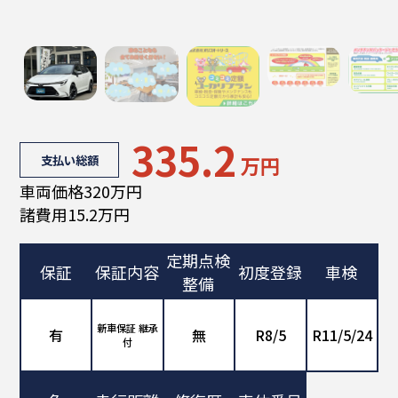
335.2
支払い総額
万円
車両価格320万円
諸費用15.2万円
定期点検
保証
保証内容
初度登録
車検
整備
新車保証 継承
有
無
R8/5
R11/5/24
付