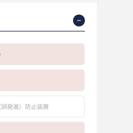
キ
ト
（誤発進）防止装置