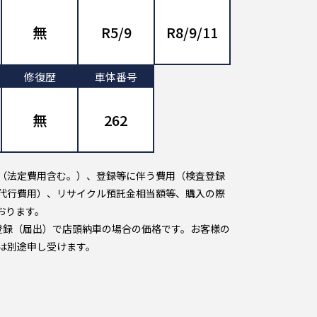
無
R5/9
R8/9/11
修復歴
車体番号
無
262
（法定費用含む。）、登録等に伴う費用（検査登録
代行費用）、リサイクル預託金相当額等、購入の際
おります。
登録（届出）で店頭納車の場合の価格です。お客様の
は別途申し受けます。
】