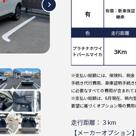
有償：新車保証
有
継承
色
走行距離
プラチナホワイ
3Km
トパールマイカ
※支払い総額には、保険料、税金
手続き代行費用、車庫証明手続き
に必要なすべての費用が含まれて
※支払い総額は、6月現在、県内
要望に基づくオプション等の費用
走行距離：３km
【メーカーオプション