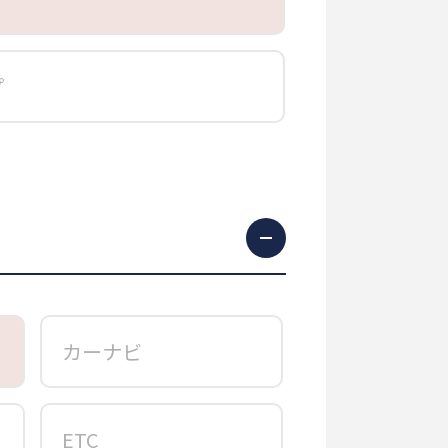
プ
カーナビ
ETC