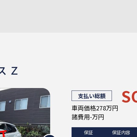
ス Ｚ
S
支払い総額
車両価格278万円
諸費用-万円
保証
保証内容